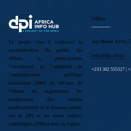
Office
Aar-Bakor Street, 
Le projet vise à renforcer la
sensibilisation du public, les
info@dpi.africa
débats, la participation,
l’inclusivité et l’adoption de
+233 302 555327 | 
l’infrastructure publique
numérique (DPI) en Afrique de
l’Ouest en augmentant les
productions des médias
professionnels et le discours public
sur le DPI et les biens publics
numériques (DPGs) dans la région.