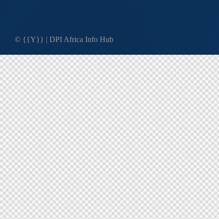
© {{Y}} |
DPI Africa Info Hub