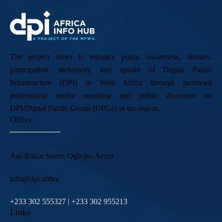
The project seeks to enhance public awareness, debates,
participation, inclusivity, and uptake of Digital Public
Infrastructure (DPI) in West Africa through increased
professional media reporting and public discourse on
DPI/Digital Public Goods (DPGs) in the region.
Office
Aar-Bakor Street, Ogbojo, Accra
info@dpi.africa
+233 302 555327 | +233 302 955213
Links