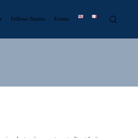
s
Fellows Stories
Events