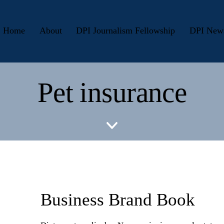
Home
About
DPI Journalism Fellowship
DPI New
Pet insurance
Business Brand Book