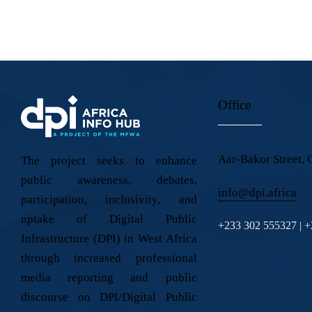
Office
Aar-Bakor Street, 
The project seeks to enhance
public awareness, debates,
info@dpi.africa
participation, inclusivity, and
uptake of Digital Public
+233 302 555327 | 
Infrastructure (DPI) in West Africa
through increased professional
media reporting and public
discourse on DPI/Digital Public