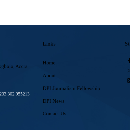
Links
St
Home
Ogbojo, Accra
About
DPI Journalism Fellowship
+233 302 955213
DPI News
Contact Us